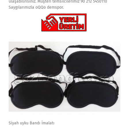
ulaşabilirisiniz. Müşteri temsilcilerimiz 90 212 5450110
Saygılarımızla oQQo demspor.
Siyah uyku Bandı İmalatı