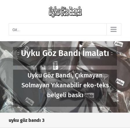
Skip
to
content
Git...
Uyku Göz Bandı İmalatı
Uyku Göz Bandı, Çıkmayan
Solmayan Yıkanabilir eko-teks
belgeli baskı
uyku göz bandı 3