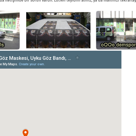
a iletişimde bir sorun vardır. Lütfen teyidini alınız, ya da mailinizi tekrarlay