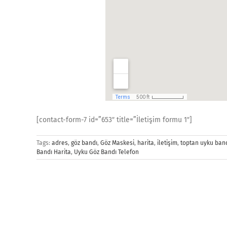
[contact-form-7 id=”653″ title=”İletişim formu 1″]
Tags:
adres
,
göz bandı
,
Göz Maskesi
,
harita
,
iletişim
,
toptan uyku ban
Bandı Harita
,
Uyku Göz Bandı Telefon