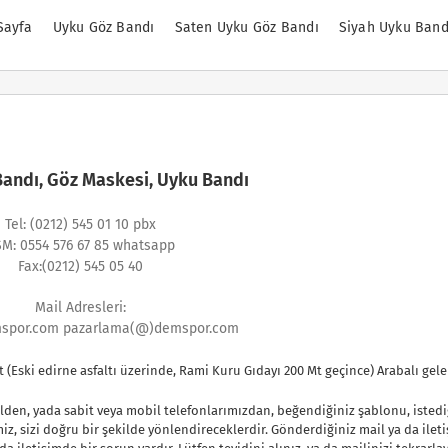
Sayfa
Uyku Göz Bandı
Saten Uyku Göz Bandı
Siyah Uyku Band
andı, Göz Maskesi, Uyku Bandı
Tel: (0212) 545 01 10 pbx
M: 0554 576 67 85 whatsapp
Fax:(0212) 545 05 40
Mail Adresleri:
por.com pazarlama(@)demspor.com
(Eski edirne asfaltı üzerinde, Rami Kuru Gıdayı 200 Mt geçince) Arabalı geleb
ilden, yada sabit veya mobil telefonlarımızdan, beğendiğiniz şablonu, istediğ
imiz, sizi doğru bir şekilde yönlendireceklerdir. Gönderdiğiniz mail ya da ile