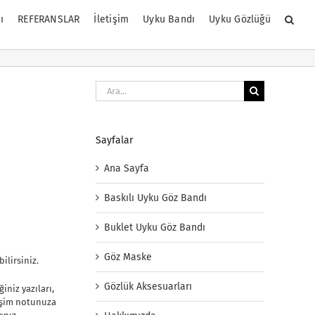
ı
REFERANSLAR
İletişim
Uyku Bandı
Uyku Gözlüğü
Ara:
Sayfalar
Ana Sayfa
Baskılı Uyku Göz Bandı
Buklet Uyku Göz Bandı
Göz Maske
ilirsiniz.
Gözlük Aksesuarları
iniz yazıları,
tişim notunuza