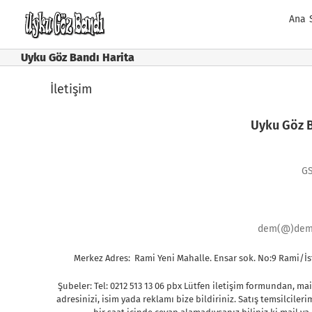
Skip
Ana 
to
content
Uyku Göz Bandı Harita
İletişim
Uyku Göz B
GS
dem(@)dems
Merkez Adres: Rami Yeni Mahalle. Ensar sok. No:9 Rami/İst 
Şubeler: Tel: 0212 513 13 06 pbx Lütfen iletişim formundan, ma
adresinizi, isim yada reklamı bize bildiriniz. Satış temsilciler