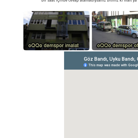
bir saat içinde cevap alamadıysanız biliniz ki mail ya d