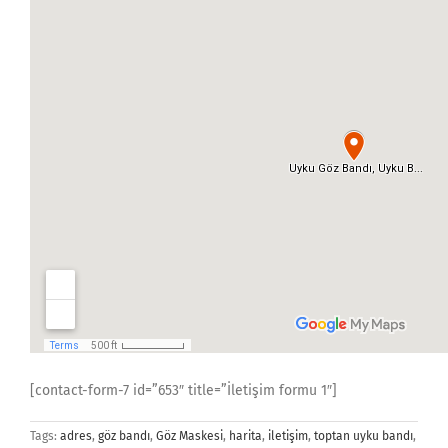
[contact-form-7 id=”653″ title=”İletişim formu 1″]
Tags:
adres
,
göz bandı
,
Göz Maskesi
,
harita
,
iletişim
,
toptan uyku bandı
,