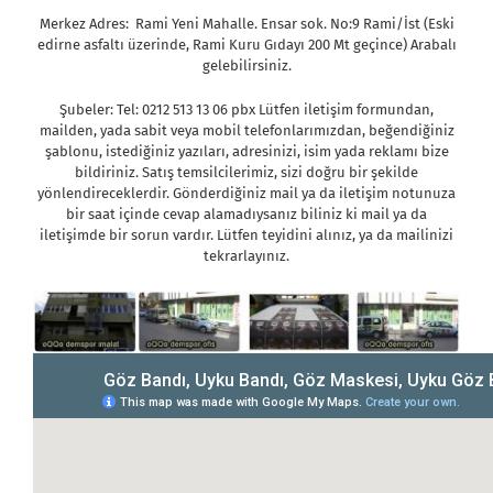
Merkez Adres: Rami Yeni Mahalle. Ensar sok. No:9 Rami/İst (Eski
edirne asfaltı üzerinde, Rami Kuru Gıdayı 200 Mt geçince) Arabalı
gelebilirsiniz.
Şubeler: Tel: 0212 513 13 06 pbx Lütfen iletişim formundan,
mailden, yada sabit veya mobil telefonlarımızdan, beğendiğiniz
şablonu, istediğiniz yazıları, adresinizi, isim yada reklamı bize
bildiriniz. Satış temsilcilerimiz, sizi doğru bir şekilde
yönlendireceklerdir. Gönderdiğiniz mail ya da iletişim notunuza
bir saat içinde cevap alamadıysanız biliniz ki mail ya da
iletişimde bir sorun vardır. Lütfen teyidini alınız, ya da mailinizi
tekrarlayınız.