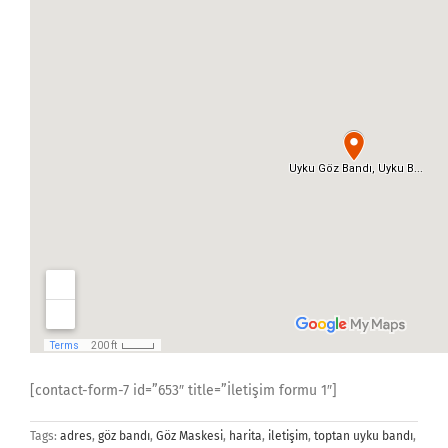
[contact-form-7 id=”653″ title=”İletişim formu 1″]
Tags:
adres
,
göz bandı
,
Göz Maskesi
,
harita
,
iletişim
,
toptan uyku bandı
,