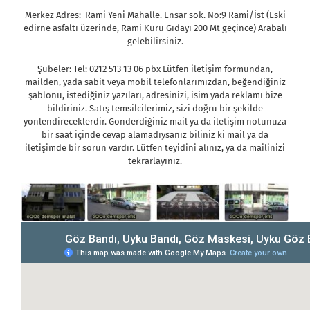
Merkez Adres: Rami Yeni Mahalle. Ensar sok. No:9 Rami/İst (Eski
edirne asfaltı üzerinde, Rami Kuru Gıdayı 200 Mt geçince) Arabalı
gelebilirsiniz.
Şubeler: Tel: 0212 513 13 06 pbx Lütfen iletişim formundan,
mailden, yada sabit veya mobil telefonlarımızdan, beğendiğiniz
şablonu, istediğiniz yazıları, adresinizi, isim yada reklamı bize
bildiriniz. Satış temsilcilerimiz, sizi doğru bir şekilde
yönlendireceklerdir. Gönderdiğiniz mail ya da iletişim notunuza
bir saat içinde cevap alamadıysanız biliniz ki mail ya da
iletişimde bir sorun vardır. Lütfen teyidini alınız, ya da mailinizi
tekrarlayınız.