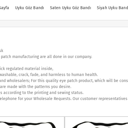
Sayfa
Uyku Göz Bandı
Saten Uyku Göz Bandı
Siyah Uyku Band
sk
e patch manufacturing are all done in our company.
ick regulated material inside,
t washable, crack, fade, and harmless to human health.
nd wholesalers; For this quality eye patch product, which will be con
 are made with the patterns you desire.
s according to the printing and sewing status.
telephone for your Wholesale Requests. Our customer representatives