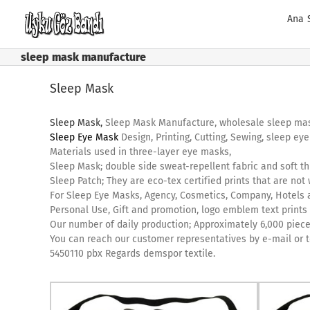
Skip
Ana 
to
content
sleep mask manufacture
Sleep Mask
Sleep Mask,
Sleep Mask Manufacture, wholesale sleep ma
Sleep Eye Mask
Design, Printing, Cutting, Sewing, sleep ey
Materials used in three-layer eye masks,
Sleep Mask; double side sweat-repellent fabric and soft th
Sleep Patch; They are eco-tex certified prints that are no
For Sleep Eye Masks, Agency, Cosmetics, Company, Hotels a
Personal Use, Gift and promotion, logo emblem text prints
Our number of daily production; Approximately 6,000 piece
You can reach our customer representatives by e-mail or 
5450110 pbx Regards demspor textile.