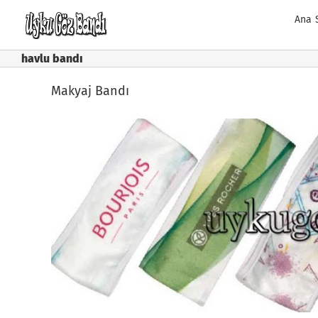
Skip
Ana 
to
content
havlu bandı
Makyaj Bandı