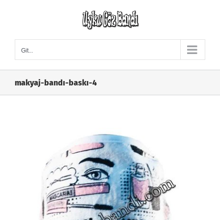
Skip
to
content
Git...
makyaj-bandı-baskı-4