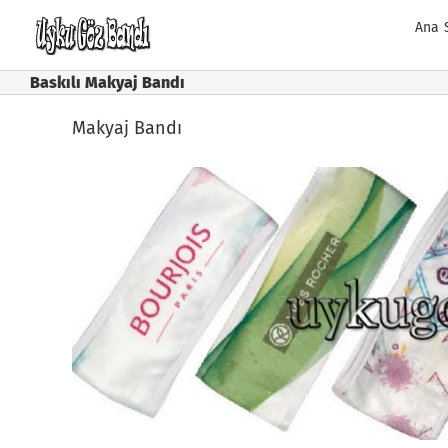
Skip
Ana 
to
content
Baskılı Makyaj Bandı
Makyaj Bandı