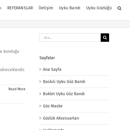
ı
REFERANSLAR
İletişim
Uyku Bandı
Uyku Gözlüğü
Ara:
ine konduğu
Sayfalar
Ana Sayfa
direceklerdir.
Baskılı Uyku Göz Bandı
Read More
Buklet Uyku Göz Bandı
Göz Maske
Gözlük Aksesuarları