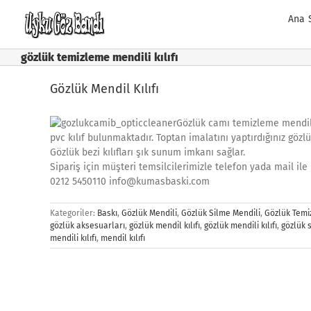
Skip
Ana 
to
content
gözlük temizleme mendili kılıfı
Gözlük Mendil Kılıfı
Gözlük camı temizleme mendili
pvc kılıf bulunmaktadır. Toptan imalatını yaptırdığınız gözlük
Gözlük bezi kılıfları şık sunum imkanı sağlar.
Sipariş için müşteri temsilcilerimizle telefon yada mail ile 
0212 5450110 info@kumasbaski.com
Kategoriler:
Baskı
,
Gözlük Mendili
,
Gözlük Silme Mendili
,
Gözlük Temi
gözlük aksesuarları
,
gözlük mendil kılıfı
,
gözlük mendili kılıfı
,
gözlük s
mendili kılıfı
,
mendil kılıfı