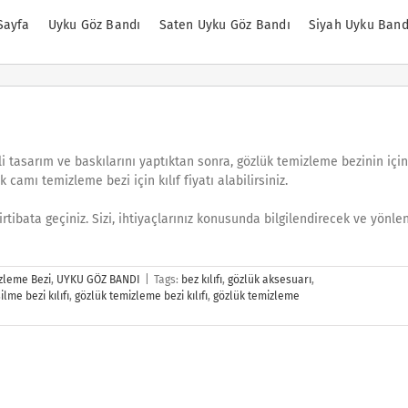
Sayfa
Uyku Göz Bandı
Saten Uyku Göz Bandı
Siyah Uyku Band
 tasarım ve baskılarını yaptıktan sonra, gözlük temizleme bezinin iç
 camı temizleme bezi için kılıf fiyatı alabilirsiniz.
irtibata geçiniz. Sizi, ihtiyaçlarınız konusunda bilgilendirecek ve yönlen
zleme Bezi
,
UYKU GÖZ BANDI
|
Tags:
bez kılıfı
,
gözlük aksesuarı
,
ilme bezi kılıfı
,
gözlük temizleme bezi kılıfı
,
gözlük temizleme