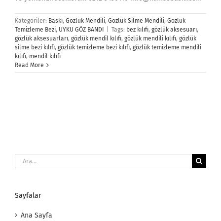
Kategoriler:
Baskı
,
Gözlük Mendili
,
Gözlük Silme Mendili
,
Gözlük
Temizleme Bezi
,
UYKU GÖZ BANDI
|
Tags:
bez kılıfı
,
gözlük aksesuarı
,
gözlük aksesuarları
,
gözlük mendil kılıfı
,
gözlük mendili kılıfı
,
gözlük
silme bezi kılıfı
,
gözlük temizleme bezi kılıfı
,
gözlük temizleme mendili
kılıfı
,
mendil kılıfı
Read More
Ara:
Sayfalar
Ana Sayfa