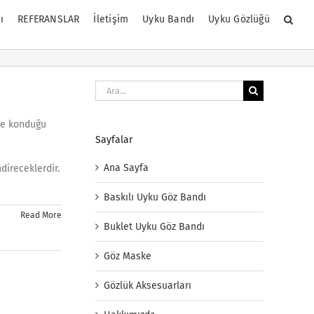
ı
REFERANSLAR
İletişim
Uyku Bandı
Uyku Gözlüğü
Ara:
ine konduğu
Sayfalar
Ana Sayfa
direceklerdir.
Baskılı Uyku Göz Bandı
Read More
Buklet Uyku Göz Bandı
Göz Maske
Gözlük Aksesuarları