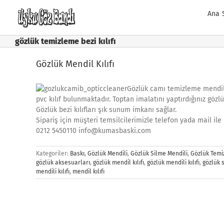
Skip
Ana 
to
content
gözlük temizleme bezi kılıfı
Gözlük Mendil Kılıfı
Gözlük camı temizleme mendili
pvc kılıf bulunmaktadır. Toptan imalatını yaptırdığınız gözlük
Gözlük bezi kılıfları şık sunum imkanı sağlar.
Sipariş için müşteri temsilcilerimizle telefon yada mail ile 
0212 5450110 info@kumasbaski.com
Kategoriler:
Baskı
,
Gözlük Mendili
,
Gözlük Silme Mendili
,
Gözlük Temi
gözlük aksesuarları
,
gözlük mendil kılıfı
,
gözlük mendili kılıfı
,
gözlük s
mendili kılıfı
,
mendil kılıfı