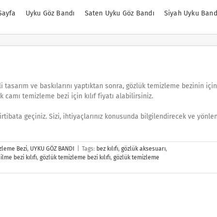
Sayfa
Uyku Göz Bandı
Saten Uyku Göz Bandı
Siyah Uyku Band
 tasarım ve baskılarını yaptıktan sonra, gözlük temizleme bezinin iç
 camı temizleme bezi için kılıf fiyatı alabilirsiniz.
irtibata geçiniz. Sizi, ihtiyaçlarınız konusunda bilgilendirecek ve yönlen
zleme Bezi
,
UYKU GÖZ BANDI
|
Tags:
bez kılıfı
,
gözlük aksesuarı
,
ilme bezi kılıfı
,
gözlük temizleme bezi kılıfı
,
gözlük temizleme