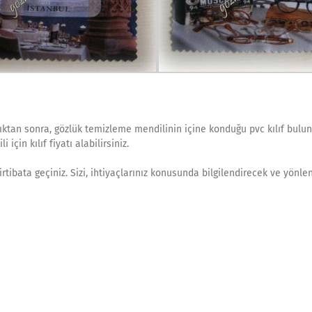
ıktan sonra, gözlük temizleme mendilinin içine konduğu pvc kılıf bulu
çin kılıf fiyatı alabilirsiniz.
irtibata geçiniz. Sizi, ihtiyaçlarınız konusunda bilgilendirecek ve yönlen