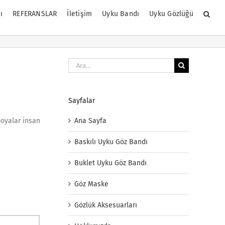
ı
REFERANSLAR
İletişim
Uyku Bandı
Uyku Gözlüğü
Ara:
Sayfalar
Ana Sayfa
boyalar insan
Baskılı Uyku Göz Bandı
Buklet Uyku Göz Bandı
Göz Maske
Gözlük Aksesuarları