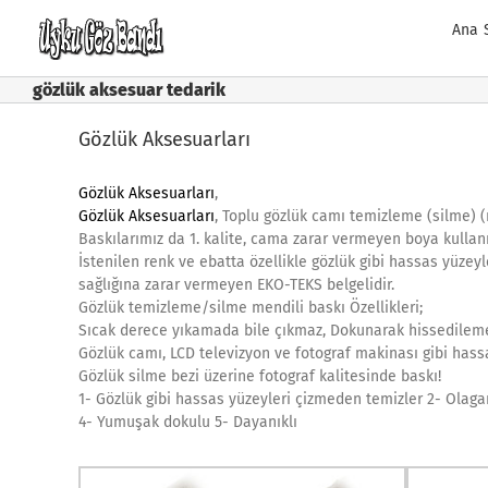
Skip
Ana 
to
content
gözlük aksesuar tedarik
Gözlük Aksesuarları
Gözlük Aksesuarları
,
Gözlük Aksesuarları
, Toplu gözlük camı temizleme (silme) (
Baskılarımız da 1. kalite, cama zarar vermeyen boya kullan
İstenilen renk ve ebatta özellikle gözlük gibi hassas yüzey
sağlığına zarar vermeyen EKO-TEKS belgelidir.
Gözlük temizleme/silme mendili baskı Özellikleri;
Sıcak derece yıkamada bile çıkmaz, Dokunarak hissedilemez
Gözlük camı, LCD televizyon ve fotograf makinası gibi hass
Gözlük silme bezi üzerine fotograf kalitesinde baskı!
1- Gözlük gibi hassas yüzeyleri çizmeden temizler 2- Olaga
4- Yumuşak dokulu 5- Dayanıklı