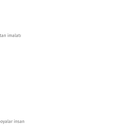
ptan imalatı
boyalar insan