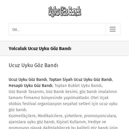
Skip
to
content
Git...
Yolculuk Ucuz Uyku Göz Bandı
Ucuz Uyku Göz Bandı
Ucuz Uyku Göz Bandı
,
Toptan Siyah Ucuz Uyku Göz Bandı
,
Hesaplı Uyku Göz Bandı
, Toptan Buklet Uyku Bandı,
Göz Bandı Tasarımı, Göz Bandı kesimi, göz bandı imalatının
tamamı firmamız bünyesinde yapılmaktadır. Otel Uçak
otobüs festival organizasyon seyahat setleri için ucuz uyku
göz bandı.
Kozmetikçilere, Medikalcilere, şirketlere, promosyonculara,
ajanslara uyku göz bandı, Kişisel Kullanım, Hediye ve
promosyon olarak dağıtılabilecek bu kaliteli göz bandı ürün