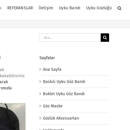
ı
REFERANSLAR
İletişim
Uyku Bandı
Uyku Gözlüğü
Ara:
l
Sayfalar
Ana Sayfa
rak
bakabilirsiniz.
Baskılı Uyku Göz Bandı
larak
rımızla
Buklet Uyku Göz Bandı
Göz Maske
Gözlük Aksesuarları