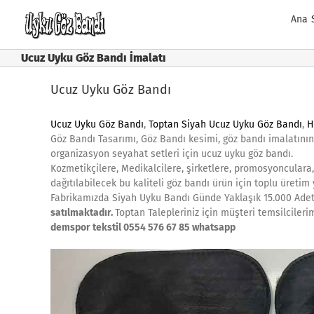
Skip
Ana 
to
content
Ucuz Uyku Göz Bandı İmalatı
Ucuz Uyku Göz Bandı
Ucuz Uyku Göz Bandı
,
Toptan Siyah Ucuz Uyku Göz Bandı
,
H
Göz Bandı Tasarımı, Göz Bandı kesimi, göz bandı imalatını
organizasyon seyahat setleri için ucuz uyku göz bandı.
Kozmetikçilere, Medikalcilere, şirketlere, promosyonculara
dağıtılabilecek bu kaliteli göz bandı ürün için toplu üretim
Fabrikamızda Siyah Uyku Bandı Günde Yaklaşık 15.000 Adet
satılmaktadır.
Toptan Talepleriniz için müşteri temsilcilerim
demspor tekstil 0554 576 67 85 whatsapp