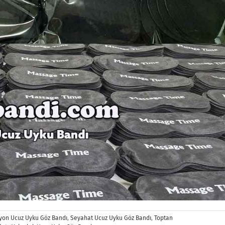
on Ucuz Uyku Göz Bandı
,
Seyahat Ucuz Uyku Göz Bandı
,
Toptan