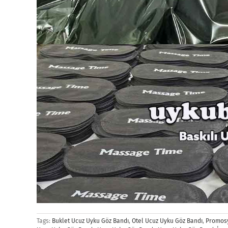
Tags:
Buklet Ucuz Uyku Göz Bandı
,
Otel Ucuz Uyku Göz Bandı
,
Promosy