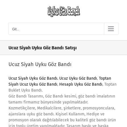
Skip
to
content
Git...
Ucuz Siyah Uyku Göz Bandı Satışı
Ucuz Siyah Uyku Göz Bandı
Ucuz Siyah Uyku Göz Bandı
.
Ucuz Uyku Göz Bandı
,
Toptan
Siyah Ucuz Uyku Göz Bandı
,
Hesaplı Uyku Göz Bandı
, Toptan
Buklet Uyku Bandı.
Göz Bandı Tasarımı, Göz Bandı kesimi, göz bandı imalatının
tamamı firmamız bünyesinde yapılmaktadır.
Kozmetikçilere, Medikalcilere, şirketlere, promosyonculara,
ajanslara uyku göz bandı. Kişisel Kullanım, Hediye ve
promosyon olarak dağıtılabilecek bu kaliteli göz bandı ürün
için toplu üretim yapılmaktadır. Tasarım baskı ve başka