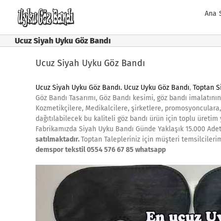
Skip
Ana 
to
content
Ucuz Siyah Uyku Göz Bandı
Ucuz Siyah Uyku Göz Bandı
Ucuz Siyah Uyku Göz Bandı
.
Ucuz Uyku Göz Bandı
,
Toptan S
Göz Bandı Tasarımı, Göz Bandı kesimi, göz bandı imalatın
Kozmetikçilere, Medikalcilere, şirketlere, promosyonculara
dağıtılabilecek bu kaliteli göz bandı ürün için toplu üretim
Fabrikamızda Siyah Uyku Bandı Günde Yaklaşık 15.000 Adet
satılmaktadır.
Toptan Talepleriniz için müşteri temsilcilerim
demspor tekstil 0554 576 67 85 whatsapp