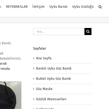
ı
REFERANSLAR
İletişim
Uyku Bandı
Uyku Gözlüğü
Ara:
u Bandı.
Sayfalar
rak
Ana Sayfa
bakabilirsiniz.
larak
Baskılı Uyku Göz Bandı
rımızla
Buklet Uyku Göz Bandı
Göz Maske
Gözlük Aksesuarları