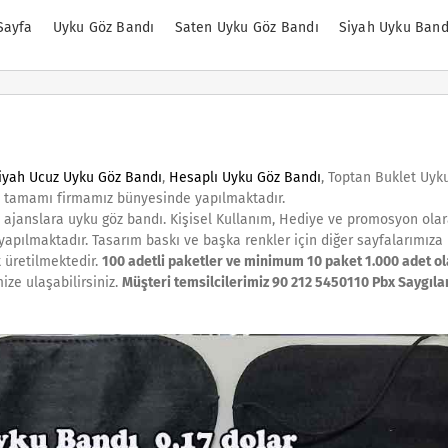
Sayfa
Uyku Göz Bandı
Saten Uyku Göz Bandı
Siyah Uyku Band
iyah Ucuz Uyku Göz Bandı
,
Hesaplı Uyku Göz Bandı
, Toptan Buklet Uyk
ın tamamı firmamız bünyesinde yapılmaktadır.
, ajanslara uyku göz bandı. Kişisel Kullanım, Hediye ve promosyon ola
 yapılmaktadır. Tasarım baskı ve başka renkler için diğer sayfalarımıza 
 üretilmektedir.
100 adetli paketler ve minimum 10 paket 1.000 adet o
ize ulaşabilirsiniz.
Müşteri temsilcilerimiz 90 212 5450110 Pbx Saygıla