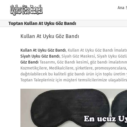
Skip
Ana 
to
content
Toptan Kullan At Uyku Göz Bandı
Kullan At Uyku Göz Bandı
Kullan At Uyku Göz Bandı
, Kullan At Uyku Göz Bandı İmalatı
Siyah Uyku Göz Bandı
, Siyah Göz Maskesi, Siyah Uyku Gözlü
Göz Bandı
Tasarımı, Göz Bandı kesimi, göz bandı imalatını
Kozmetikçilere, Medikalcilere, şirketlere, promosyonculara
dağıtılabilecek bu kaliteli göz bandı ürün için toplu üretim
Toptan Talepleriniz için müşteri temsilcilerimize ulaşabilir