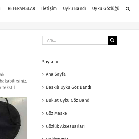
ı
REFERANSLAR
İletişim
Uyku Bandı
Uyku Gözlüğü
Ara:
Sayfalar
Ana Sayfa
rak
bakabilirsiniz.
Baskılı Uyku Göz Bandı
 tekstil
Buklet Uyku Göz Bandı
Göz Maske
Gözlük Aksesuarları