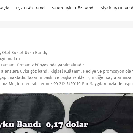
Sayfa
Uyku Göz Bandı
Saten Uyku Göz Bandı
Siyah Uyku Band
, Otel Buklet Uyku Bandı,
ğü imalatı.
n tamamı firmamız bünyesinde yapılmaktadır.
, ajanslara uyku göz bandı, Kişisel Kullanım, Hediye ve promosyon ola
 yapılmaktadır. Tasarım baskı ve başka renkler için diğer sayfalarımıza 
siniz. Müşteri temsilcilerimiz 90 212 5450110 Pbx Saygılarımızla demspor