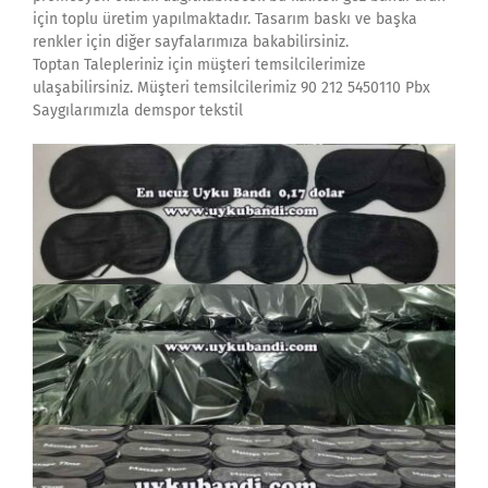
için toplu üretim yapılmaktadır. Tasarım baskı ve başka
renkler için diğer sayfalarımıza bakabilirsiniz.
Toptan Talepleriniz için müşteri temsilcilerimize
ulaşabilirsiniz. Müşteri temsilcilerimiz 90 212 5450110 Pbx
Saygılarımızla demspor tekstil