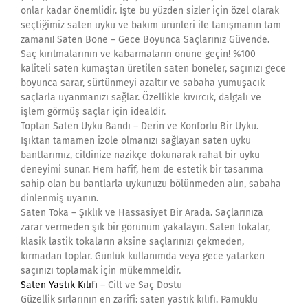
onlar kadar önemlidir. İşte bu yüzden sizler için özel olarak
seçtiğimiz saten uyku ve bakım ürünleri ile tanışmanın tam
zamanı! Saten Bone – Gece Boyunca Saçlarınız Güvende.
Saç kırılmalarının ve kabarmaların önüne geçin! %100
kaliteli saten kumaştan üretilen saten boneler, saçınızı gece
boyunca sarar, sürtünmeyi azaltır ve sabaha yumuşacık
saçlarla uyanmanızı sağlar. Özellikle kıvırcık, dalgalı ve
işlem görmüş saçlar için idealdir.
Toptan Saten Uyku Bandı – Derin ve Konforlu Bir Uyku.
Işıktan tamamen izole olmanızı sağlayan saten uyku
bantlarımız, cildinize nazikçe dokunarak rahat bir uyku
deneyimi sunar. Hem hafif, hem de estetik bir tasarıma
sahip olan bu bantlarla uykunuzu bölünmeden alın, sabaha
dinlenmiş uyanın.
Saten Toka – Şıklık ve Hassasiyet Bir Arada. Saçlarınıza
zarar vermeden şık bir görünüm yakalayın. Saten tokalar,
klasik lastik tokaların aksine saçlarınızı çekmeden,
kırmadan toplar. Günlük kullanımda veya gece yatarken
saçınızı toplamak için mükemmeldir.
Saten Yastık Kılıfı
– Cilt ve Saç Dostu
Güzellik sırlarının en zarifi: saten yastık kılıfı. Pamuklu