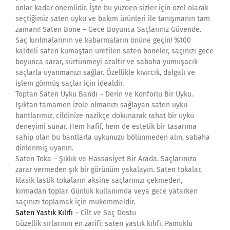
onlar kadar önemlidir. İşte bu yüzden sizler için özel olarak
seçtiğimiz saten uyku ve bakım ürünleri ile tanışmanın tam
zamanı! Saten Bone – Gece Boyunca Saçlarınız Güvende.
Saç kırılmalarının ve kabarmaların önüne geçin! %100
kaliteli saten kumaştan üretilen saten boneler, saçınızı gece
boyunca sarar, sürtünmeyi azaltır ve sabaha yumuşacık
saçlarla uyanmanızı sağlar. Özellikle kıvırcık, dalgalı ve
işlem görmüş saçlar için idealdir.
Toptan Saten Uyku Bandı – Derin ve Konforlu Bir Uyku.
Işıktan tamamen izole olmanızı sağlayan saten uyku
bantlarımız, cildinize nazikçe dokunarak rahat bir uyku
deneyimi sunar. Hem hafif, hem de estetik bir tasarıma
sahip olan bu bantlarla uykunuzu bölünmeden alın, sabaha
dinlenmiş uyanın.
Saten Toka – Şıklık ve Hassasiyet Bir Arada. Saçlarınıza
zarar vermeden şık bir görünüm yakalayın. Saten tokalar,
klasik lastik tokaların aksine saçlarınızı çekmeden,
kırmadan toplar. Günlük kullanımda veya gece yatarken
saçınızı toplamak için mükemmeldir.
Saten Yastık Kılıfı
– Cilt ve Saç Dostu
Güzellik sırlarının en zarifi: saten yastık kılıfı. Pamuklu