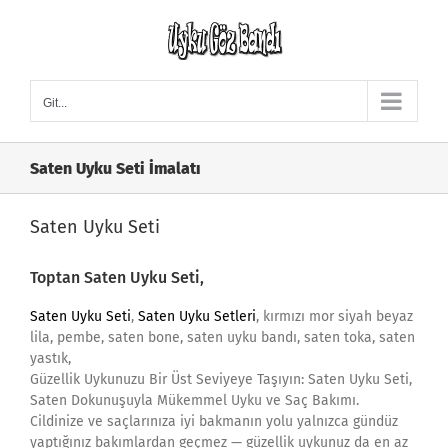
Skip
to
content
Git...
Saten Uyku Seti İmalatı
Saten Uyku Seti
Toptan Saten Uyku Seti,
Saten Uyku Seti
,
Saten Uyku Setleri
, kırmızı mor siyah beyaz
lila, pembe, saten bone, saten uyku bandı, saten toka, saten
yastık,
Güzellik Uykunuzu Bir Üst Seviyeye Taşıyın: Saten Uyku Seti,
Saten Dokunuşuyla Mükemmel Uyku ve Saç Bakımı.
Cildinize ve saçlarınıza iyi bakmanın yolu yalnızca gündüz
yaptığınız bakımlardan geçmez — güzellik uykunuz da en az