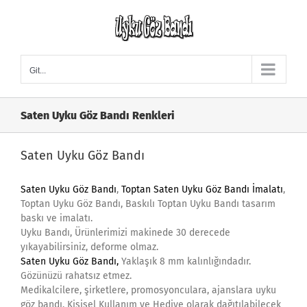
Skip
to
content
Git...
Saten Uyku Göz Bandı Renkleri
Saten Uyku Göz Bandı
Saten Uyku Göz Bandı
,
Toptan Saten Uyku Göz Bandı İmalatı
,
Toptan Uyku Göz Bandı, Baskılı Toptan Uyku Bandı tasarım
baskı ve imalatı.
Uyku Bandı, Ürünlerimizi makinede 30 derecede
yıkayabilirsiniz, deforme olmaz.
Saten Uyku Göz Bandı
,
Yaklaşık 8 mm kalınlığındadır.
Gözünüzü rahatsız etmez.
Medikalcilere, şirketlere, promosyonculara, ajanslara uyku
göz bandı, Kişisel Kullanım ve Hediye olarak dağıtılabilecek