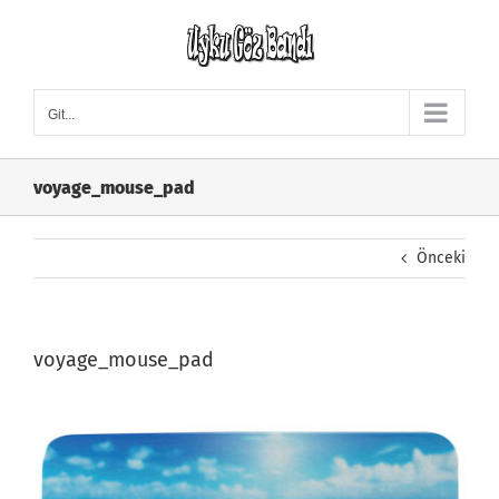
Skip
to
content
Git...
voyage_mouse_pad
Önceki
voyage_mouse_pad