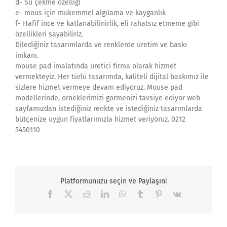
d- Su çekme özelliği
e- mous için mükemmel algılama ve kayganlık
f- Hafif ince ve katlanabilinirlik, eli rahatsız etmeme gibi
özellikleri sayabiliriz.
Dilediğiniz tasarımlarda ve renklerde üretim ve baskı
imkanı.
mouse pad imalatında üretici firma olarak hizmet
vermekteyiz. Her türlü tasarımda, kaliteli dijital baskımız ile
sizlere hizmet vermeye devam ediyoruz. Mouse pad
modellerinde, örneklerimizi görmenizi tavsiye ediyor web
sayfamızdan istediğiniz renkte ve istediğiniz tasarımlarda
bütçenize uygun fiyatlarımızla hizmet veriyoruz. 0212
5450110
Platformunuzu seçin ve Paylaşın!
Facebook
X
Reddit
LinkedIn
WhatsApp
Tumblr
Pinterest
Vk