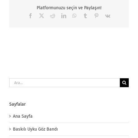
Platformunuzu seçin ve Paylaşın!
Facebook
X
Reddit
LinkedIn
WhatsApp
Tumblr
Pinterest
Vk
Ara:
Sayfalar
Ana Sayfa
Baskılı Uyku Göz Bandı