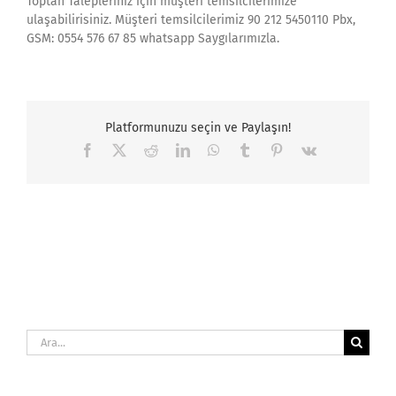
Toptan Talepleriniz için müşteri temsilcilerimize
ulaşabilirisiniz. Müşteri temsilcilerimiz 90 212 5450110 Pbx,
GSM: 0554 576 67 85 whatsapp Saygılarımızla.
Platformunuzu seçin ve Paylaşın!
Facebook
X
Reddit
LinkedIn
WhatsApp
Tumblr
Pinterest
Vk
Ara: