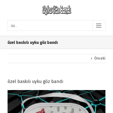
Skip
to
content
Git...
özel baskılı uyku göz bandı
Önceki
özel baskılı uyku göz bandı