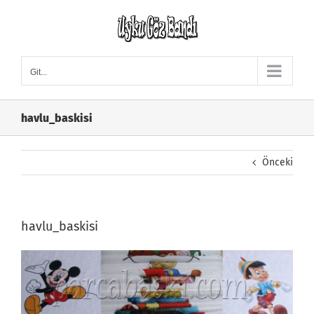
Skip
to
content
Git...
havlu_baskisi
Önceki
havlu_baskisi