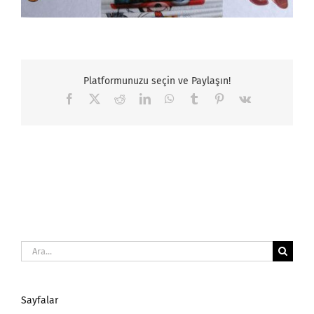
Platformunuzu seçin ve Paylaşın!
Facebook
X
Reddit
LinkedIn
WhatsApp
Tumblr
Pinterest
Vk
Ara:
Sayfalar