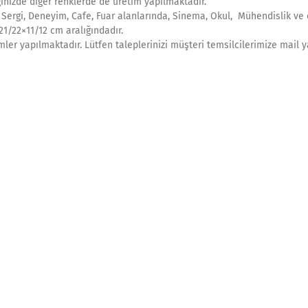
inizde diğer renklerde de üretim yapılmaktadır.
, Sergi, Deneyim, Cafe, Fuar alanlarında, Sinema, Okul, Mühendislik ve 
 21/22×11/12 cm aralığındadır.
mler yapılmaktadır. Lütfen taleplerinizi müşteri temsilcilerimize mail 