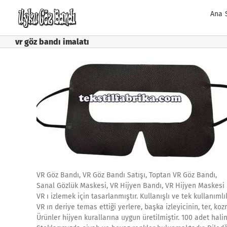
Skip
Ana 
to
content
vr göz bandı imalatı
VR Göz Bandı, VR Göz Bandı Satışı, Toptan VR Göz Bandı,
Sanal Gözlük Maskesi, VR Hijyen Bandı, VR Hijyen Maskesi
VR ı izlemek için tasarlanmıştır. Kullanışlı ve tek kullanımlı
VR ın deriye temas ettiği yerlere, başka izleyicinin, ter, koz
Ürünler hijyen kurallarına uygun üretilmiştir. 100 adet hali