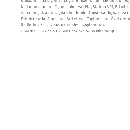
Stoklarımızda siyah ve beyaz renkler bulunmaktadır. Diledğ
Kullanım alanları, Oyun makinesi (PlayStation VR), Etkinlik
daha bir çok alan sayılabilir. Ürünler Üniversaldir, yaklaşık
Fabrikamızda, Ajanslara, Şirketlere, Toptancılara Özel üreti
ile iletiniz. 90 212 545 01 10 pbx Saygılarımızla.
GSM :0533 377 63 50, GSM: 0554 576 67 85 whatsapp