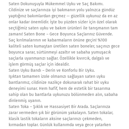
Saten Dokunuşuyla Mükemmel Uyku ve Saç Bakımı.
Cildinize ve saçlarınıza iyi bakmanın yolu yalnızca gündüz
yaptığınız bakımlardan geçmez — güzellik uykunuz da en az
onlar kadar önemlidir. İşte bu yüzden sizler için özel olarak
seçtiğimiz saten uyku ve bakım ürünleri ile tanışmanın tam
zamanı! Saten Bone – Gece Boyunca Saçlarınız Güvende.
Saç kırılmalarının ve kabarmaların önüne geçin! %100
kaliteli saten kumaştan üretilen saten boneler, saçınızı gece
boyunca sarar, sürtünmeyi azaltır ve sabaha yumuşacık
saçlarla uyanmanızı sağlar. Özellikle kıvırcık, dalgalı ve
işlem görmüş saçlar için idealdir.
Saten Uyku Bandı – Derin ve Konforlu Bir Uyku.
Işıktan tamamen izole olmanızı sağlayan saten uyku
bantlarımız, cildinize nazikçe dokunarak rahat bir uyku
deneyimi sunar. Hem hafif, hem de estetik bir tasarıma
sahip olan bu bantlarla uykunuzu bölünmeden alın, sabaha
dinlenmiş uyanın.
Saten Toka – Şıklık ve Hassasiyet Bir Arada. Saçlarınıza
zarar vermeden şık bir görünüm yakalayın. Saten tokalar,
klasik lastik tokaların aksine saçlarınızı çekmeden,
kırmadan toplar. Günlük kullanımda veya gece yatarken