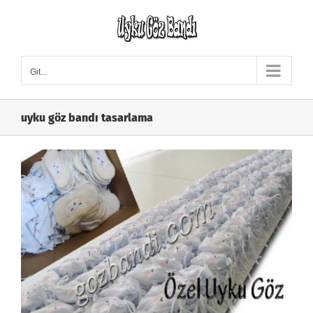
Skip
to
content
Git...
uyku göz bandı tasarlama