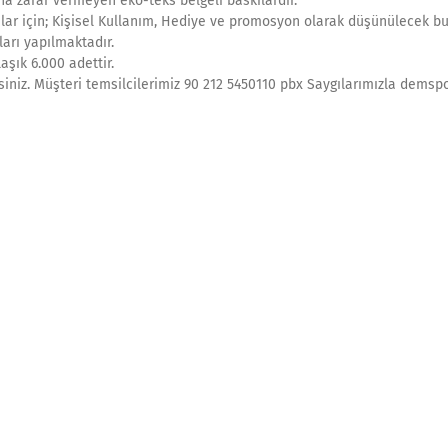
na zarar vermeyen eko-teks belgeli baskılardır.
ılar için; Kişisel Kullanım, Hediye ve promosyon olarak düşünülecek bu 
ları yapılmaktadır.
şık 6.000 adettir.
isiniz. Müşteri temsilcilerimiz 90 212 5450110 pbx Saygılarımızla demspor