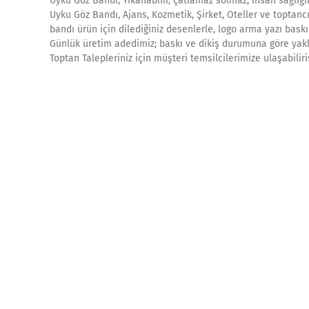
Uyku Göz Bandı; Yıkanabilir, çatlamaz solmaz, insan sağlığı
Uyku Göz Bandı, Ajans, Kozmetik, Şirket, Oteller ve toptanc
bandı ürün için dilediğiniz desenlerle, logo arma yazı baskı
Günlük üretim adedimiz; baskı ve dikiş durumuna göre yakla
Toptan Talepleriniz için müşteri temsilcilerimize ulaşabilir